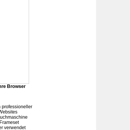
hre Browser
 professioneller
Websites
 Suchmaschine
 Frameset
er verwendet