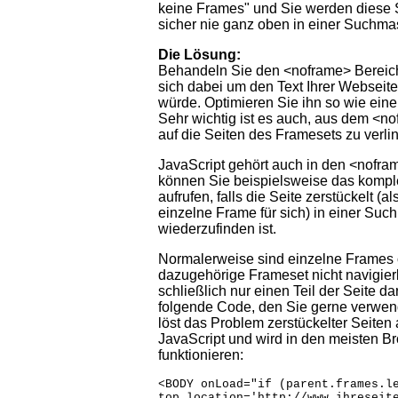
keine Frames" und Sie werden diese 
sicher nie ganz oben in einer Suchma
Die Lösung:
Behandeln Sie den <noframe> Bereich
sich dabei um den Text Ihrer Webseit
würde. Optimieren Sie ihn so wie eine
Sehr wichtig ist es auch, aus dem <n
auf die Seiten des Framesets zu verli
JavaScript gehört auch in den <nofra
können Sie beispielsweise das kompl
aufrufen, falls die Seite zerstückelt (al
einzelne Frame für sich) in einer Su
wiederzufinden ist.
Normalerweise sind einzelne Frames
dazugehörige Frameset nicht navigierb
schließlich nur einen Teil der Seite da
folgende Code, den Sie gerne verwe
löst das Problem zerstückelter Seiten
JavaScript und wird in den meisten B
funktionieren:
<BODY onLoad="if (parent.frames.l
top.location='http://www.ihreseit