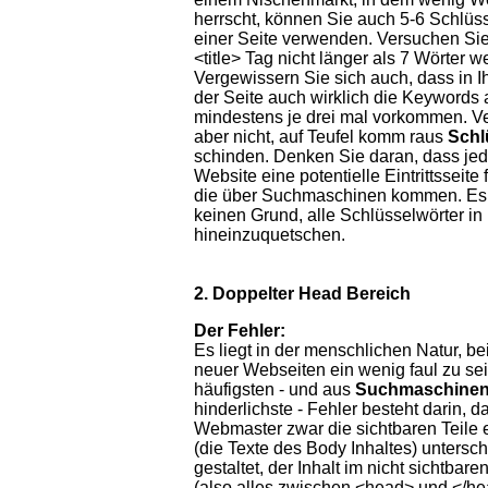
herrscht, können Sie auch 5-6 Schlüss
einer Seite verwenden. Versuchen Sie
<title> Tag nicht länger als 7 Wörter 
Vergewissern Sie sich auch, dass in I
der Seite auch wirklich die Keywords 
mindestens je drei mal vorkommen. V
aber nicht, auf Teufel komm raus
Schl
schinden. Denken Sie daran, dass jede
Website eine potentielle Eintrittsseite 
die über Suchmaschinen kommen. Es 
keinen Grund, alle Schlüsselwörter in 
hineinzuquetschen.
2. Doppelter Head Bereich
Der Fehler:
Es liegt in der menschlichen Natur, b
neuer Webseiten ein wenig faul zu sei
häufigsten - und aus
Suchmaschinen
hinderlichste - Fehler besteht darin, d
Webmaster zwar die sichtbaren Teile 
(die Texte des Body Inhaltes) untersch
gestaltet, der Inhalt im nicht sichtba
(also alles zwischen <head> und </he