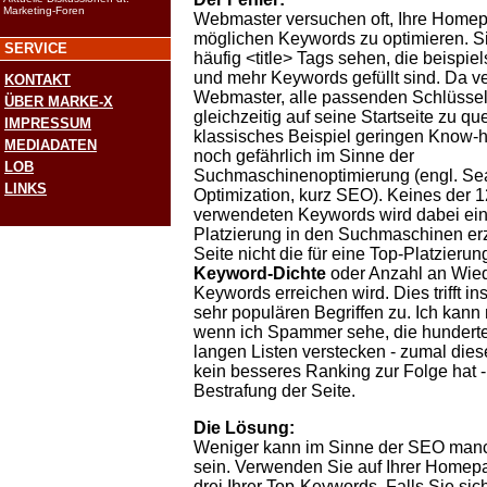
Marketing-Foren
Webmaster versuchen oft, Ihre Homepa
möglichen Keywords zu optimieren. S
SERVICE
häufig <title> Tags sehen, die beispie
und mehr Keywords gefüllt sind. Da ve
KONTAKT
Webmaster, alle passenden Schlüssel
ÜBER MARKE-X
gleichzeitig auf seine Startseite zu qu
IMPRESSUM
klassisches Beispiel geringen Know
MEDIADATEN
noch gefährlich im Sinne der
LOB
Suchmaschinenoptimierung (engl. Se
LINKS
Optimization, kurz SEO). Keines der 
verwendeten Keywords wird dabei ei
Platzierung in den Suchmaschinen erz
Seite nicht die für eine Top-Platzierun
Keyword-Dichte
oder Anzahl an Wie
Keywords erreichen wird. Dies trifft i
sehr populären Begriffen zu. Ich kann 
wenn ich Spammer sehe, die hundert
langen Listen verstecken - zumal die
kein besseres Ranking zur Folge hat -
Bestrafung der Seite.
Die Lösung:
Weniger kann im Sinne der SEO man
sein. Verwenden Sie auf Ihrer Home
drei Ihrer Top-Keywords. Falls Sie sic