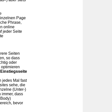
e
einzelnen Page
eiche Phrase,
n online
f jeder Seite
te
rere Seiten
en, so dass
chtig oder
 optimieren
e
Einstiegsseite
 jedes Mal fast
ites sehe, die
inzelne (Unter-)
h immer, dass
m Body)
ereich, bevor