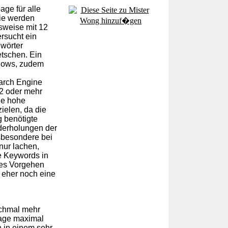
ge für alle
ie werden
lsweise mit 12
rsucht ein
wörter
etschen. Ein
-hows, zudem
arch Engine
12 oder mehr
ne hohe
ielen, da die
g benötigte
derholungen der
nsbesondere bei
nur lachen,
e Keywords in
ses Vorgehen
 eher noch eine
chmal mehr
page maximal
h in einem sehr