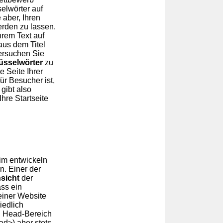
elwörter auf
 aber, Ihren
werden zu lassen.
hrem Text auf
aus dem Titel
ersuchen Sie
üsselwörter
zu
 Seite Ihrer
für Besucher ist,
gibt also
Ihre Startseite
eim entwickeln
n. Einer der
sicht
der
ass ein
einer Website
iedlich
ren Head-Bereich
ad>) aber stets