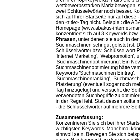
wettbewerbsstarken Markt bewegen, s
zwei Schlüsselwörter noch besser. Ko
sich auf Ihrer Startseite nur auf diese
den <title> Tag nicht. Beispiel: die 
Homepage (www.abakus-internet-mark
konzentriert sich auf 3 Keywords bzw.
Phrasen
, unter denen sie auch in de
Suchmaschinen sehr gut gelistet ist. 
Schlüsselwörter bzw. Schlüsselwort-
'Internet Marketing', 'Webpromotion', 
'Suchmaschinenoptimierung'. Ein Ne
Suchmaschinenoptimierung hätte verm
Keywords 'Suchmaschinen Eintrag',
'Suchmaschinenranking', 'Suchmasch
Platzierung' (eventuell sogar noch meh
Tag hinzugefügt und versucht, die Seite
verwendeten Suchbegriffe zu optimier
in der Regel fehl. Statt dessen sollte
- die Schlüsselwörter auf mehrere Seit
Zusammenfassung:
Konzentrieren Sie sich bei Ihrer Startse
wichtigsten Keywords. Manchmal kön
sinnvoll sein. Bewegen Sie sich beisp
einem Nischenmarkt, in dem wenig W