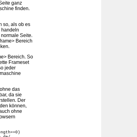
Seite ganz
schine finden.
 so, als ob es
e handeln
 normale Seite.
oframe> Bereich
nken.
me> Bereich. So
ette Frameset
so jeder
chmaschine
 ohne das
ar, da sie
rstellen. Der
nden können,
 auch ohne
rowsern
ength==0)
e.de/