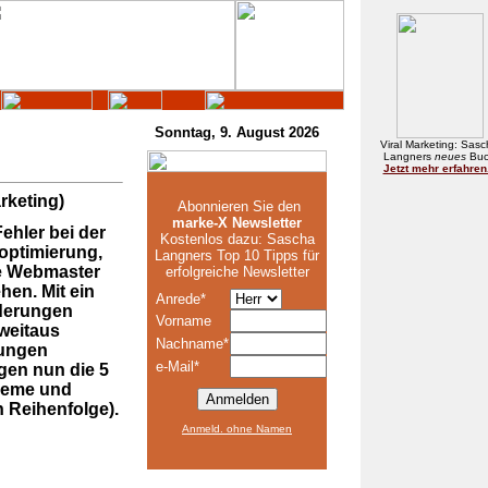
Sonntag, 9. August 2026
Viral Marketing: Sas
Langners
neues
Bu
Jetzt mehr erfahren.
rketing)
Abonnieren Sie den
marke-X Newsletter
Fehler bei der
Kostenlos dazu: Sascha
ptimierung,
Langners
Top 10 Tipps für
e Webmaster
erfolgreiche Newsletter
hen. Mit ein
Anrede*
derungen
Vorname
 weitaus
Nachname*
rungen
e-Mail*
lgen nun die 5
leme und
 Reihenfolge).
Anmeld. ohne Namen