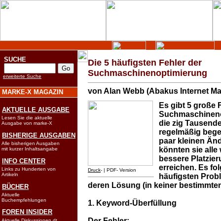
SUCHE
Die 5 häufigsten Fehler der
Suchmaschinenoptimierung
erweiterte Suche
von Alan Webb (Abakus Internet Ma
MARKE-X MAGAZIN
Es gibt 5 große 
AKTUELLE AUSGABE
Suchmaschineno
Lesen Sie die aktuelle
die zig Tausend
Ausgabe von marke-X
regelmäßig bege
BISHERIGE AUSGABEN
paar kleinen Än
Alle bisherigen Ausgaben
könnten sie alle
mit kurzer Inhaltsangabe
bessere Platzie
INFO CENTER
erreichen. Es fo
Links zu Hunderten von
Druck
- | PDF- Version
Artikeln
häufigsten
Prob
deren Lösung (in keiner bestimmten
BÜCHER
Aktuelle
Buchempfehlungen
1. Keyword-Überfüllung
FOREN INSIDER
Der Fehler:
Aktuelle Diskussionen dt.