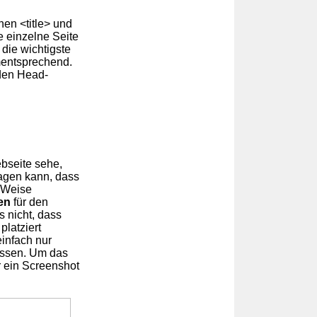
en <title> und
e einzelne Seite
 die wichtigste
entsprechend.
 den Head-
ebseite sehe,
sagen kann, dass
r Weise
en
für den
 nicht, dass
platziert
infach nur
müssen. Um das
 ein Screenshot