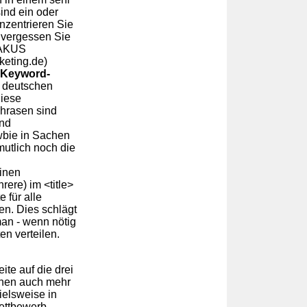
ind ein oder
nzentrieren Sie
 - vergessen Sie
ABAKUS
eting.de)
Keyword-
n deutschen
Diese
Phrasen sind
und
wbie in Sachen
utlich noch die
inen
rere) im <title>
 für alle
en. Dies schlägt
 man - wenn nötig
en verteilen.
ite auf die drei
nen auch mehr
ielsweise in
ettbewerb