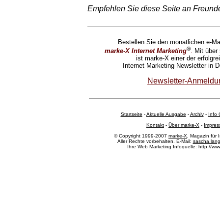
Empfehlen Sie diese Seite an Freund
Bestellen Sie den monatlichen e-Mai
®
marke-X Internet Marketing
.
Mit über
ist marke-X einer der erfolgre
Internet Marketing Newsletter in 
Newsletter-Anmeldu
Startseite
-
Aktuelle Ausgabe
-
Archiv
-
Info 
Kontakt
-
Über marke-X
-
Impre
© Copyright 1999-2007
marke-X
, Magazin für 
Aller Rechte vorbehalten. E-Mail:
sascha.lan
Ihre Web Marketing Infoquelle: http://ww