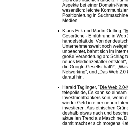
Aspekte bei einer Domain-Nam
wesentlich: leichte Kommunizier
Positionierung in Suchmaschin
Medien.
Klaus Eck und Martin Oetting, "
M
Gespräche - Einführung in Web 
handelsblatt.de, Von der deutsc
Unternehmenswelt noch weitge
unbeachtet, bahnt sich im Interne
große Veränderung an: Schlagze
neues Medienzeitalter entsteht“
die Google-Gesellschaft?“, „Was 
Networking“, und „Das Web 2.0
darauf hin.
Harald Taglinger, "
Die Web 2.0-
telepolis.de, Es kann so einsam 
Investmentbankers sein, wenn er
wieder Geld in einer neuen Inter
investieren. Aus ethischen Grün
deshalb etwas nach und beschr
aktuellen Trend als Maschine. Da
damit macht er sich morgens Kaf