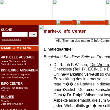
SUCHE
marke-X Info Center
erweiterte Suche
MARKE-X MAGAZIN
Einstiegsartikel
Empfehlen Sie diese Seite an Freund
AKTUELLE AUSGABE
Lesen Sie die aktuelle
Ausgabe von marke-X
Dr. Ralph F. Wilson, "
Die Webma
Checkliste (Teil 1)
", ECIN, Die 
BISHERIGE AUSGABEN
Online-Marketing verl�uft so d
Alle bisherigen Ausgaben
mit kurzer Inhaltsangabe
Entwicklung des Internet selbst.
INFO CENTER
regelm��ige Updates in diese
Links zu Hunderten von
unerl�sslich. Der amerikanisc
Artikeln
Guru� Dr. Ralph Wilson hat in
BÜCHER
Aspekte ausgemacht, die zum 
Aktuelle
Buchempfehlungen
jeden Webauftritts geh�ren soll