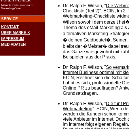
FOREN INSIDER
Dr. Ralph F. Wilson, "
Die Webma
Aktuelle Diskussionen dt.
Marketing-Foren
Checkliste (Teil 2)
", ECIN, Im 2. 
Webmarketing-Checkliste widmet
SERVICE
Wilson sowohl dem derzeit hei� 
KONTAKT
Thema des eMail-Marketing als
ÜBER MARKE-X
alternativen Marketing-Strategi
IMPRESSUM
�kleinen Geldbeutel�. Seinen
MEDIADATEN
bleibt der �Meister� dabei treu
das Ganze wie gewohnt mit zahl
Beispielen aus der Praxis.
Dr. Ralph F. Wilson, "
So vermark
Internet Business optimal mit k
ECIN, Rechnet sich die Schalt
Lohnt es sich, professionelle Die
Online PR zu beauftragen? Antw
Grundsatzfragen.
Dr. Ralph F. Wilson, "
Die fünf Pr
Webmarketing
", ECIN, Wenn der
werden die Kunden schon komme
viele Anbieter im Internet. Doch
im Internet folgt eigenen Regel