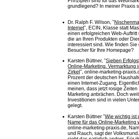
Prinzipien sind für das Webmark
grundlegend? In meiner Praxis si
Dr. Ralph F. Wilson, "
Nischenmar
Internet
", ECIN, Klasse statt Mas
einen erfolgreichen Web-Auftritt
die an Ihren Produkten oder Die
interessiert sind. Wie finden Sie 
Besucher für Ihre Homepage?
Karsten Büttner, "
Sieben Erfolgsf
Online-Marketing. Vermarktung i
Zirkel
", online-marketing-praxis
Prozent der deutschen Haushalt
einen Internet-Zugang. Eigentlic
meinen, dass jetzt rosige Zeiten 
Marketing anbrächen. Doch weit 
Investitionen sind in vielen Unt
gelegt.
Karsten Büttner "
Wie wichtig ist
Name für das Online-Marketing w
online-marketing-praxis.de, Nam
und Rauch, sagt der Volksmund.
sieht das natürlich anders. Für i