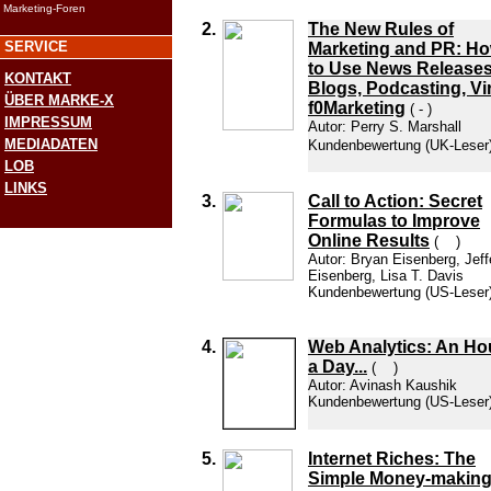
Marketing-Foren
2.
The New Rules of
SERVICE
Marketing and PR: H
to Use News Releases
KONTAKT
Blogs, Podcasting, Vir
ÜBER MARKE-X
f0Marketing
( - )
IMPRESSUM
Autor: Perry S. Marshall
MEDIADATEN
Kundenbewertung
(UK-Leser
LOB
LINKS
3.
Call to Action: Secret
Formulas to Improve
Online Results
(
)
Autor: Bryan Eisenberg, Jeff
Eisenberg, Lisa T. Davis
Kundenbewertung
(US-Leser
4.
Web Analytics: An Ho
a Day...
(
)
Autor: Avinash Kaushik
Kundenbewertung
(US-Leser
5.
Internet Riches: The
Simple Money-makin